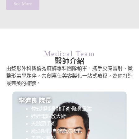
See More
Medical Team
醫師介紹
由整形外科與優秀麻醉專科團隊領軍，攜手皮膚雷射、微
整形美學夥伴，共創嘉仕美客製化一站式療程，為你打造
最完美的樣貌。
李進良 院長
韓式嘟嘟鼻雕手術/隆鼻重建
娃娃電眼放大術
天鵝頸手術
魔滴隆乳/自體脂肪隆乳
巴西式豐臀